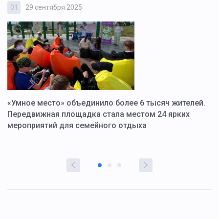
01
29 сентября 2025
0
«Умное место» объединило более 6 тысяч жителей.
В
ю
Передвижная площадка стала местом 24 ярких
Г
мероприятий для семейного отдыха
у