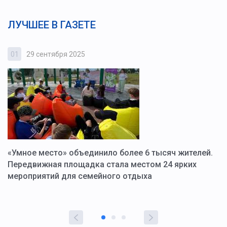
ЛУЧШЕЕ В ГАЗЕТЕ
01
29 сентября 2025
0
«Умное место» объединило более 6 тысяч жителей.
В
ю
Передвижная площадка стала местом 24 ярких
Г
мероприятий для семейного отдыха
у