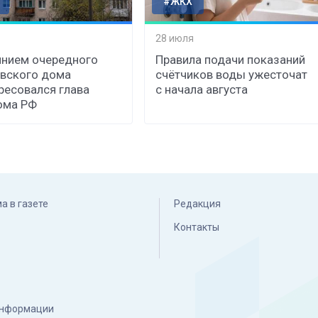
#ЖКХ
28 июля
нием очередного
Правила подачи показаний
вского дома
счётчиков воды ужесточат
ресовался глава
с начала августа
ома РФ
а в газете
Редакция
Контакты
 информации