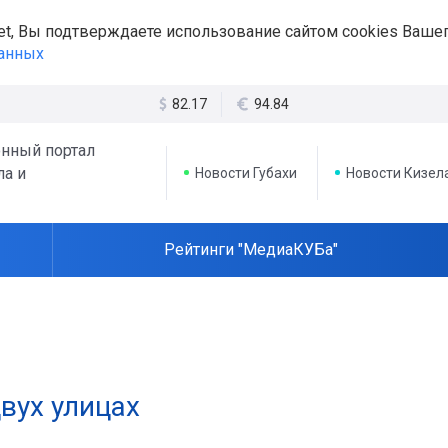
et, Вы подтверждаете использование сайтом cookies Вашег
данных
82.17
94.84
нный портал
ла и
Новости Губахи
Новости Кизел
Рейтинги "МедиаКУБа"
двух улицах