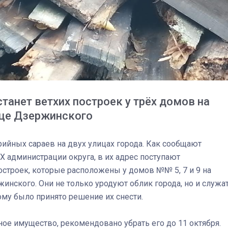
танет ветхих построек у трёх домов на
лице Дзержинского
арийных сараев на двух улицах города. Как сообщают
 администрации округа, в их адрес поступают
строек, которые расположены у домов №№ 5, 7 и 9 на
инского. Они не только уродуют облик города, но и служа
03
4 октября 2025
ому было принято решение их снести.
ое имущество, рекомендовано убрать его до 11 октября.