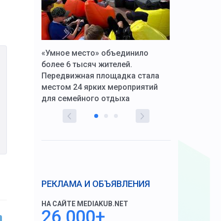
к Алексей
«Умное место» объединило
Вопрос цено
щения со
более 6 тысяч жителей.
года. Прокур
Передвижная площадка стала
восстановил
тскую
местом 24 ярких мероприятий
работников 
для семейного отдыха
здравоохран
РЕКЛАМА И ОБЪЯВЛЕНИЯ
НА САЙТЕ MEDIAKUB.NET
26 000+