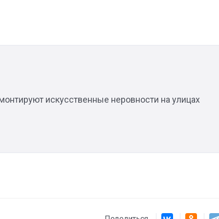
Штурмовик огня. Каза
Коробов после возвра
спецоперации сделал
реальностью свою де
мечту
емонтируют искусственные неровности на улицах
Поделиться