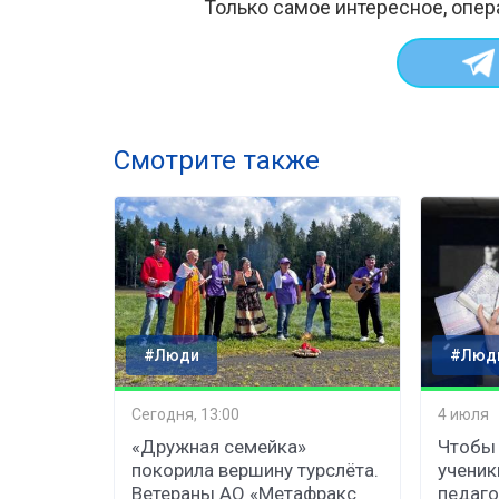
Только самое интересное, опер
Смотрите также
#Люди
#Люд
Сегодня, 13:00
4 июля
«Дружная семейка»
Чтобы 
покорила вершину турслёта.
ученик
Ветераны АО «Метафракс
педаго