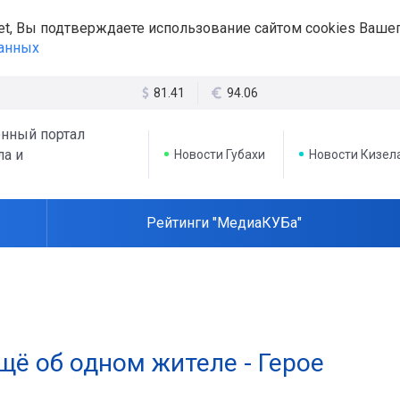
et, Вы подтверждаете использование сайтом cookies Вашег
данных
81.41
94.06
нный портал
ла и
Новости Губахи
Новости Кизел
Рейтинги "МедиаКУБа"
ещё об одном жителе - Герое