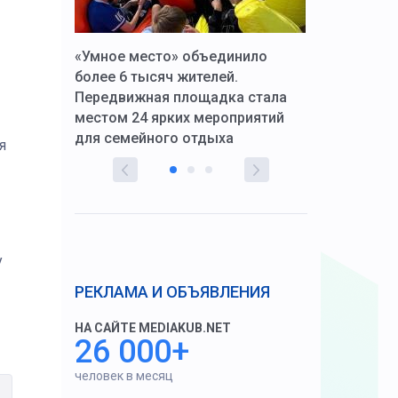
к Алексей
«Умное место» объединило
Вопрос цено
щения со
более 6 тысяч жителей.
года. Прокур
Передвижная площадка стала
восстановил
тскую
местом 24 ярких мероприятий
работников 
для семейного отдыха
здравоохран
я
у
РЕКЛАМА И ОБЪЯВЛЕНИЯ
НА САЙТЕ MEDIAKUB.NET
26 000+
человек в месяц