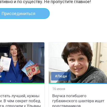
ативно и по существу. Не пропустите главное!
Присоединиться
и
#Люди
16 июня
стать лучшей, нужны
Внучка погибшего
и. В чём секрет побед
губахинского шахтёра ищет
га, спросили у Ульяны
родственников