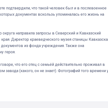
те подтвердили, что такой человек был и в послевоенное
которых документах вскользь упоминалась его жизнь на
Штурмовик огня. Каза
Коробов после возвра
спецоперации сделал
реальностью свою де
 округа направила запросы в Северский и Кавказский
мечту
 края. Директор краеведческого музея станицы Кавказска
и документов из фонда учреждения. Также она
у героя.
оворе, что его отец с семьёй действительно проживал в
ом завода (какого, он не знает). Фотографий того времени 