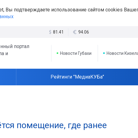
et, Вы подтверждаете использование сайтом cookies Вашег
данных
81.41
94.06
нный портал
ла и
Новости Губахи
Новости Кизел
Рейтинги "МедиаКУБа"
аётся помещение, где ранее