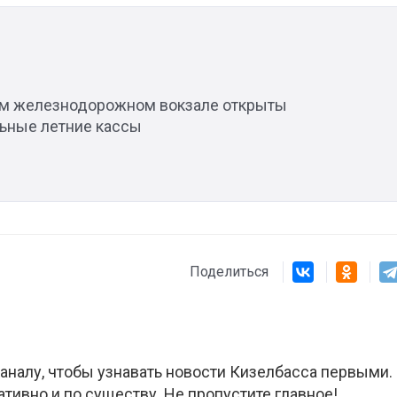
Штурмовик огня. Каза
Коробов после возвра
м железнодорожном вокзале открыты
спецоперации сделал
ьные летние кассы
реальностью свою де
мечту
Поделиться
аналу, чтобы узнавать новости Кизелбасса первыми.
ативно и по существу. Не пропустите главное!