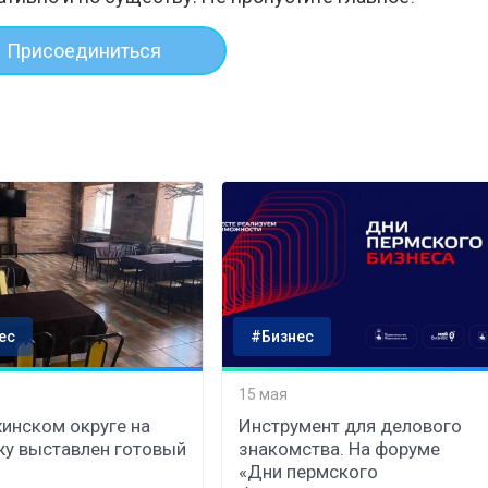
Присоединиться
ес
#Бизнес
15 мая
хинском округе на
Инструмент для делового
у выставлен готовый
знакомства. На форуме
«Дни пермского