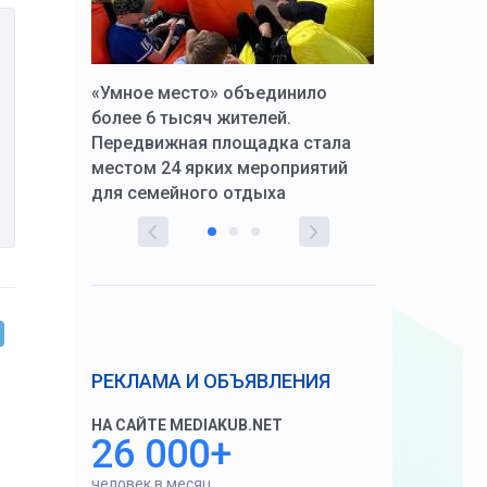
к Алексей
«Умное место» объединило
Вопрос цено
щения со
более 6 тысяч жителей.
года. Прокур
Передвижная площадка стала
восстановил
тскую
местом 24 ярких мероприятий
работников 
для семейного отдыха
здравоохран
РЕКЛАМА И ОБЪЯВЛЕНИЯ
НА САЙТЕ MEDIAKUB.NET
26 000+
человек в месяц