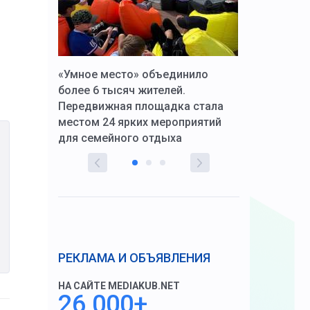
к Алексей
«Умное место» объединило
Вопрос цено
щения со
более 6 тысяч жителей.
года. Прокур
Передвижная площадка стала
восстановил
тскую
местом 24 ярких мероприятий
работников 
для семейного отдыха
здравоохран
РЕКЛАМА И ОБЪЯВЛЕНИЯ
НА САЙТЕ MEDIAKUB.NET
26 000+