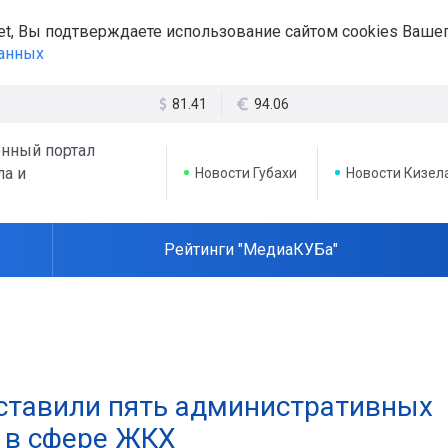
et, Вы подтверждаете использование сайтом cookies Вашег
данных
81.41
94.06
нный портал
ла и
Новости Губахи
Новости Кизел
Рейтинги "МедиаКУБа"
составили пять административных
 в сфере ЖКХ