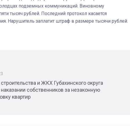
 колодцах подземных коммуникаций. Виновному
пяти тысяч рублей. Последний протокол касается
ия. Нарушитель заплатит штраф в размере тысячи рублей.
Штурмовик огня. Каза
Коробов после возвра
спецоперации сделал
реальностью свою де
мечту
23
 строительства и ЖКХ Губахинского округа
 наказании собственников за незаконную
овку квартир