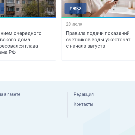
#ЖКХ
28 июля
нием очередного
Правила подачи показаний
вского дома
счётчиков воды ужесточат
ресовался глава
с начала августа
ома РФ
а в газете
Редакция
Контакты