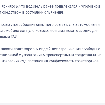
снилось, что водитель ранее привлекался к уголовной
 средством в состоянии опьянения.
Штурмовик огня. Каза
после употребления спиртного сел за руль автомобиля и
Коробов после возвра
втомобиле лопнуло колесо, и он стал искать сервис для
спецоперации сделал
реальностью свою де
иками ГАИ.
мечту
пности приговоров в виде 2 лет ограничения свободы с
связанной с управлением транспортными средствами, на
ы наказания суд постановил конфисковать транспортное