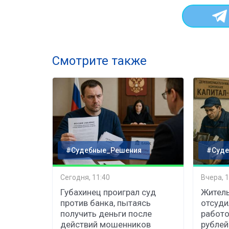
Смотрите также
#Судебные_Решения
#Суде
Сегодня, 11:40
Вчера, 1
Губахинец проиграл суд
Житель
против банка, пытаясь
отсуди
получить деньги после
работо
действий мошенников
рублей