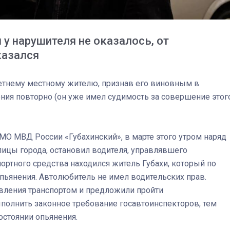
 у нарушителя не оказалось, от
казался
летнему местному жителю, признав его виновным в
ния повторно (он уже имел судимость за совершение этог
О МВД России «Губахинский», в марте этого утром наряд
лицы города, остановил водителя, управлявшего
ортного средства находился житель Губахи, который по
03
4 октября 2025
пьянения. Автолюбитель не имел водительских прав.
вления транспортом и предложили пройти
полнить законное требование госавтоинспекторов, тем
остоянии опьянения.