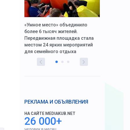
к Алексей
«Умное место» объединило
Вопрос цено
щения со
более 6 тысяч жителей.
года. Прокур
Передвижная площадка стала
восстановил
тскую
местом 24 ярких мероприятий
работников 
для семейного отдыха
здравоохран
РЕКЛАМА И ОБЪЯВЛЕНИЯ
НА САЙТЕ MEDIAKUB.NET
26 000+
человек в месяц