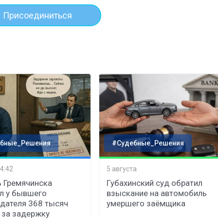
Присоединиться
бные_Решения
#Судебные_Решения
4:42
5 августа
 Гремячинска
Губахинский суд обратил
л у бывшего
взыскание на автомобиль
дателя 368 тысяч
умершего заёмщика
 за задержку