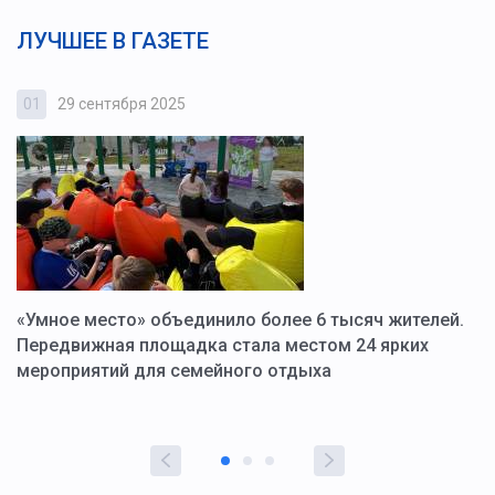
ЛУЧШЕЕ В ГАЗЕТЕ
01
29 сентября 2025
0
«Умное место» объединило более 6 тысяч жителей.
В
ю
Передвижная площадка стала местом 24 ярких
Г
мероприятий для семейного отдыха
у