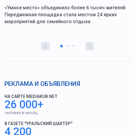
«Умное место» объединило более 6 тысяч жителей.
В
ю
Передвижная площадка стала местом 24 ярких
Г
мероприятий для семейного отдыха
у
РЕКЛАМА И ОБЪЯВЛЕНИЯ
НА САЙТЕ MEDIAKUB.NET
26 000+
человек в месяц
В ГАЗЕТЕ "УРАЛЬСКИЙ ШАХТЕР"
4 200