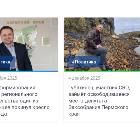
тика
#Политика
бря 2025
4 декабря 2025
 формирования
Губахинец, участник СВО,
 регионального
займёт освободившееся
ельства один из
место депутата
нцев покинул кресло
Заксобрания Пермского
еда
края