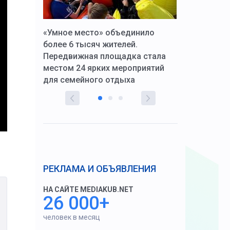
к Алексей
«Умное место» объединило
Вопрос цено
щения со
более 6 тысяч жителей.
года. Прокур
Передвижная площадка стала
восстановил
тскую
местом 24 ярких мероприятий
работников 
для семейного отдыха
здравоохран
РЕКЛАМА И ОБЪЯВЛЕНИЯ
НА САЙТЕ MEDIAKUB.NET
26 000+
человек в месяц