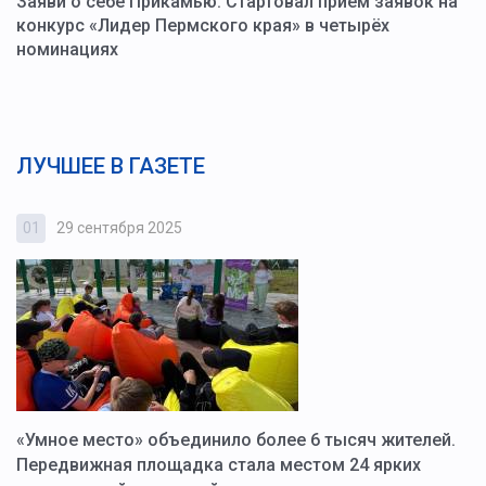
Заяви о себе Прикамью. Стартовал приём заявок на
конкурс «Лидер Пермского края» в четырёх
номинациях
ЛУЧШЕЕ В ГАЗЕТЕ
01
29 сентября 2025
0
«Умное место» объединило более 6 тысяч жителей.
В
ю
Передвижная площадка стала местом 24 ярких
Г