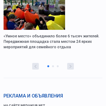
«Умное место» объединило более 6 тысяч жителей.
В
ю
Передвижная площадка стала местом 24 ярких
Г
мероприятий для семейного отдыха
у
РЕКЛАМА И ОБЪЯВЛЕНИЯ
НА САЙТЕ MEDIAKUB.NET