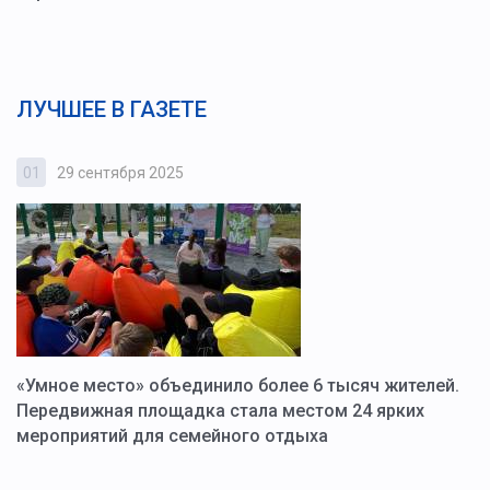
ЛУЧШЕЕ В ГАЗЕТЕ
01
29 сентября 2025
0
«Умное место» объединило более 6 тысяч жителей.
В
ю
Передвижная площадка стала местом 24 ярких
Г
мероприятий для семейного отдыха
у