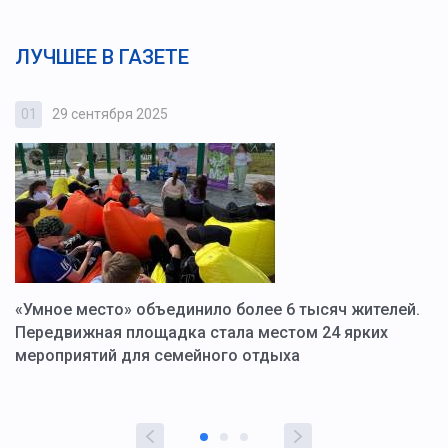
ЛУЧШЕЕ В ГАЗЕТЕ
01
29 сентября 2025
0
«Умное место» объединило более 6 тысяч жителей.
В
ю
Передвижная площадка стала местом 24 ярких
Г
мероприятий для семейного отдыха
у