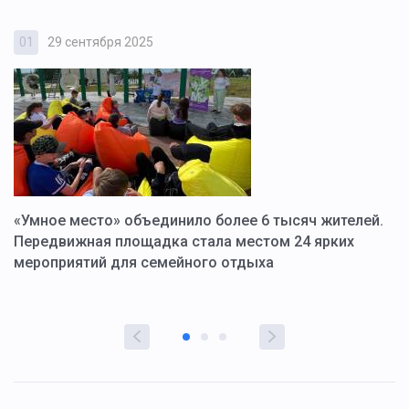
01
29 сентября 2025
0
«Умное место» объединило более 6 тысяч жителей.
В
ю
Передвижная площадка стала местом 24 ярких
Г
мероприятий для семейного отдыха
у