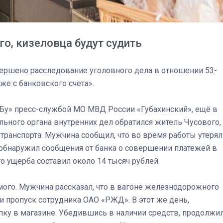
о, кизеловца будут судить
ершено расследование уголовного дела в отношении 53-
же с банковского счета».
у» пресс-службой МО МВД России «Губахинский», ещё в
ьного органа внутренних дел обратился житель Чусового,
анспорта. Мужчина сообщил, что во время работы утерял
 обнаружил сообщения от банка о совершении платежей в
о ущерба составил около 14 тысяч рублей.
03
4 октября 2025
ого. Мужчина рассказал, что в вагоне железнодорожного
и пропуск сотрудника ОАО «РЖД». В этот же день,
пку в магазине. Убедившись в наличии средств, продолжи