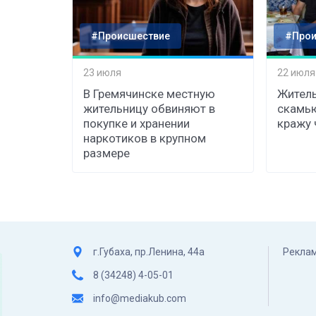
#Происшествие
#Прои
23 июля
22 июля
В Гремячинске местную
Житель
жительницу обвиняют в
скамь
покупке и хранении
кражу 
наркотиков в крупном
размере
г.Губаха, пр.Ленина, 44а
Реклам
8 (34248) 4-05-01
info@mediakub.com