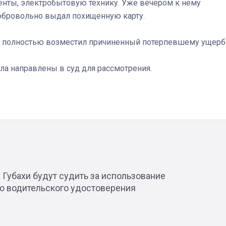
менты, электробытовую технику. Уже вечером к нему
добровольно выдал похищенную карту.
а полностью возместил причиненный потерпевшему ущерб
Штурмовик огня. Каза
Коробов после возвра
ла направлены в суд для рассмотрения.
спецоперации сделал
реальностью свою де
мечту
 Губахи будут судить за использование
о водительского удостоверения