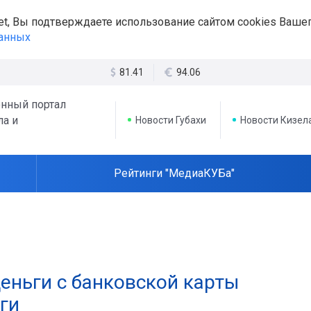
et, Вы подтверждаете использование сайтом cookies Вашег
данных
81.41
94.06
нный портал
ла и
Новости Губахи
Новости Кизел
Рейтинги "МедиаКУБа"
еньги с банковской карты
ги