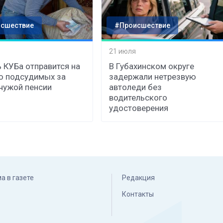
сшествие
#Происшествие
21 июля
 КУБа отправится на
В Губахинском округе
ю подсудимых за
задержали нетрезвую
чужой пенсии
автоледи без
водительского
удостоверения
а в газете
Редакция
Контакты