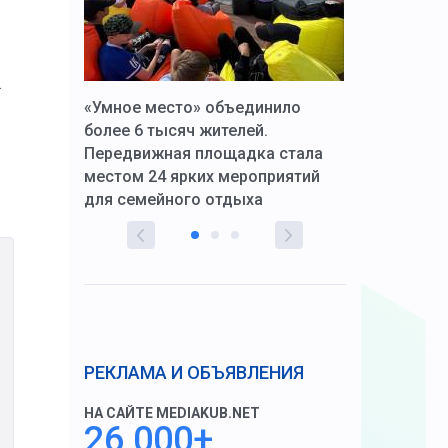
.
к Алексей
«Умное место» объединило
Вопрос цено
щения со
более 6 тысяч жителей.
года. Прокур
Передвижная площадка стала
восстановил
тскую
местом 24 ярких мероприятий
работников 
для семейного отдыха
здравоохран
РЕКЛАМА И ОБЪЯВЛЕНИЯ
НА САЙТЕ MEDIAKUB.NET
26 000+