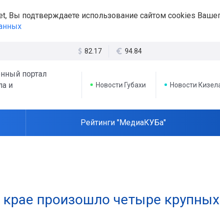
et, Вы подтверждаете использование сайтом cookies Вашег
данных
82.17
94.84
нный портал
ла и
Новости Губахи
Новости Кизел
Рейтинги "МедиаКУБа"
 крае произошло четыре крупных