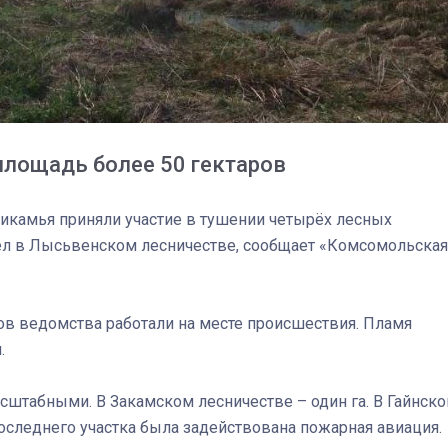
лощадь более 50 гектаров
икамья приняли участие в тушении четырёх лесных
ёл в Лысьвенском лесничестве, сообщает «Комсомольская
ков ведомства работали на месте происшествия. Пламя
.
03
4 октября 2025
сштабными. В Закамском лесничестве – один га. В Гайнск
и последнего участка была задействована пожарная авиация.