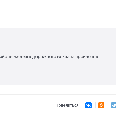
Штурмовик огня. Каза
Коробов после возвра
спецоперации сделал
реальностью свою де
мечту
 районе железнодорожного вокзала произошло
Поделиться