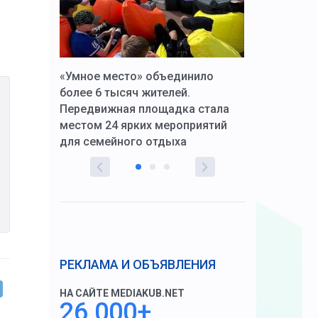
к Алексей
«Умное место» объединило
Вопрос цено
щения со
более 6 тысяч жителей.
года. Прокур
Передвижная площадка стала
восстановил
тскую
местом 24 ярких мероприятий
работников 
для семейного отдыха
здравоохран
РЕКЛАМА И ОБЪЯВЛЕНИЯ
НА САЙТЕ MEDIAKUB.NET
26 000+