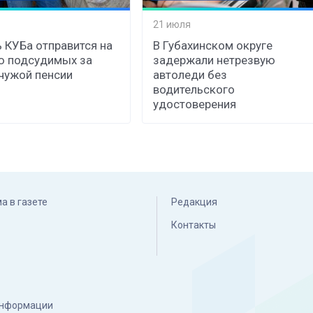
21 июля
 КУБа отправится на
В Губахинском округе
ю подсудимых за
задержали нетрезвую
чужой пенсии
автоледи без
водительского
удостоверения
а в газете
Редакция
Контакты
 информации