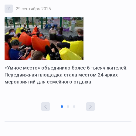
01
29 сентября 2025
0
«Умное место» объединило более 6 тысяч жителей.
В
ю
Передвижная площадка стала местом 24 ярких
Г
мероприятий для семейного отдыха
у