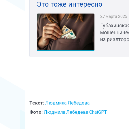
Это тоже интересно
27 марта 2025
Губахинска
мошенничес
из риэлтор
Текст:
Людмила Лебедева
Фото:
Людмила Лебедева ChatGPT