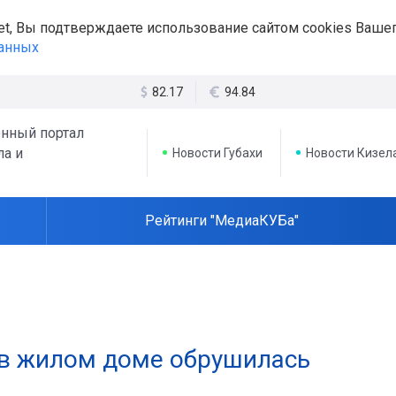
et, Вы подтверждаете использование сайтом cookies Вашег
данных
82.17
94.84
нный портал
ла и
Новости Губахи
Новости Кизел
Рейтинги "МедиаКУБа"
 в жилом доме обрушилась