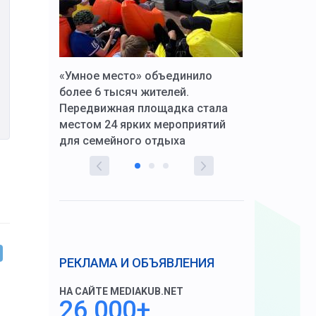
к Алексей
«Умное место» объединило
Вопрос цено
щения со
более 6 тысяч жителей.
года. Прокур
Передвижная площадка стала
восстановил
тскую
местом 24 ярких мероприятий
работников 
для семейного отдыха
здравоохран
РЕКЛАМА И ОБЪЯВЛЕНИЯ
НА САЙТЕ MEDIAKUB.NET
26 000+