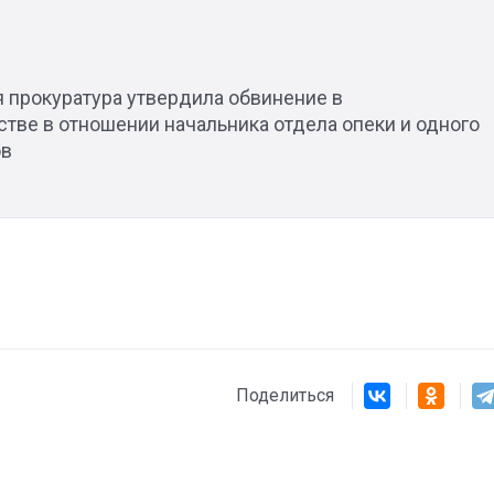
я прокуратура утвердила обвинение в
Штурмовик огня. Каза
тве в отношении начальника отдела опеки и одного
Коробов после возвра
ов
спецоперации сделал
реальностью свою де
мечту
Поделиться