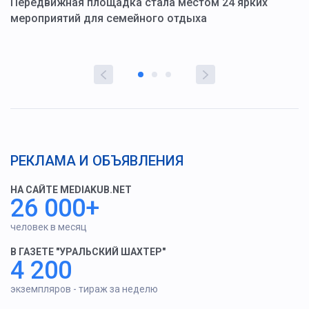
ю
Передвижная площадка стала местом 24 ярких
Г
мероприятий для семейного отдыха
у
РЕКЛАМА И ОБЪЯВЛЕНИЯ
НА САЙТЕ MEDIAKUB.NET
26 000+
человек в месяц
В ГАЗЕТЕ "УРАЛЬСКИЙ ШАХТЕР"
4 200
экземпляров - тираж за неделю