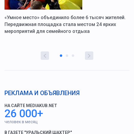
«Умное место» объединило более 6 тысяч жителей.
В
ю
Передвижная площадка стала местом 24 ярких
Г
мероприятий для семейного отдыха
у
РЕКЛАМА И ОБЪЯВЛЕНИЯ
НА САЙТЕ MEDIAKUB.NET
26 000+
человек в месяц
В ГАЗЕТЕ "УРАЛЬСКИЙ ШАХТЕР"