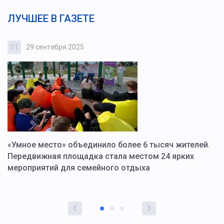
ЛУЧШЕЕ В ГАЗЕТЕ
01
29 сентября 2025
0
«Умное место» объединило более 6 тысяч жителей.
В
ю
Передвижная площадка стала местом 24 ярких
Г
мероприятий для семейного отдыха
у