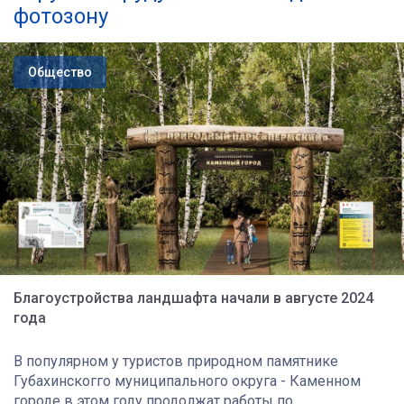
фотозону
Общество
Благоустройства ландшафта начали в августе 2024
года
В популярном у туристов природном памятнике
Губахинскогго муниципального округа - Каменном
городе в этом году продолжат работы по