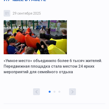
01
29 сентября 2025
0
«Умное место» объединило более 6 тысяч жителей.
В
ю
Передвижная площадка стала местом 24 ярких
Г
мероприятий для семейного отдыха
у