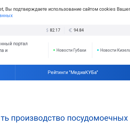
et, Вы подтверждаете использование сайтом cookies Вашег
данных
82.17
94.84
нный портал
ла и
Новости Губахи
Новости Кизел
Рейтинги "МедиаКУБа"
ить производство посудомоечных