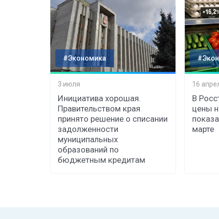
#Экономика
#Экон
3 июля
16 апре
Инициатива хорошая.
В Росс
Правительством края
цены н
принято решение о списании
показа
задолженности
марте
муниципальных
образований по
бюджетным кредитам