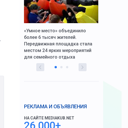
к Алексей
«Умное место» объединило
Вопрос цено
щения со
более 6 тысяч жителей.
года. Прокур
,
Передвижная площадка стала
восстановил
тскую
местом 24 ярких мероприятий
работников 
для семейного отдыха
здравоохран
РЕКЛАМА И ОБЪЯВЛЕНИЯ
НА САЙТЕ MEDIAKUB.NET
26 000+