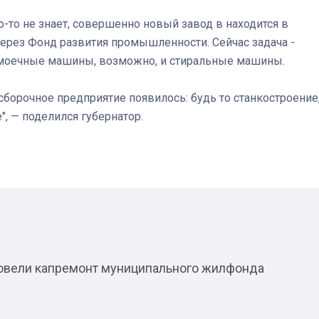
-то не знает, совершенно новый завод в находится в
ерез Фонд развития промышленности. Сейчас задача -
омоечные машины, возможно, и стиральные машины.
Штурмовик огня. Каза
Коробов после возвра
сборочное предприятие появилось: будь то станкостроение
спецоперации сделал
, — поделился губернатор.
реальностью свою де
мечту
ровели капремонт муниципального жилфонда