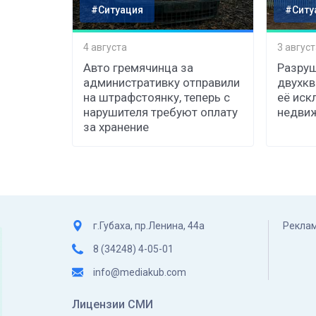
#Ситуация
#Ситу
4 августа
3 август
Авто гремячинца за
Разруш
административку отправили
двухкв
на штрафстоянку, теперь с
её иск
нарушителя требуют оплату
недви
за хранение
г.Губаха, пр.Ленина, 44а
Реклам
8 (34248) 4-05-01
info@mediakub.com
Лицензии СМИ