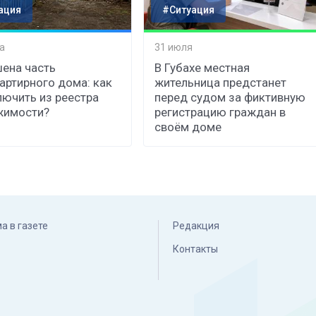
ация
#Ситуация
а
31 июля
ена часть
В Губахе местная
артирного дома: как
жительница предстанет
лючить из реестра
перед судом за фиктивную
жимости?
регистрацию граждан в
своём доме
а в газете
Редакция
Контакты