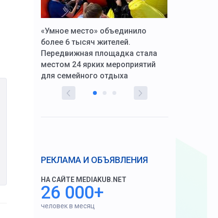
к Алексей
«Умное место» объединило
Вопрос цено
щения со
более 6 тысяч жителей.
года. Прокур
Передвижная площадка стала
восстановил
тскую
местом 24 ярких мероприятий
работников 
для семейного отдыха
здравоохран
РЕКЛАМА И ОБЪЯВЛЕНИЯ
НА САЙТЕ MEDIAKUB.NET
26 000+
человек в месяц