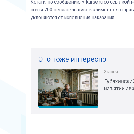
Кстати, по сообщению v-kurse.ru со ссылкой
почти 700 неплательщиков алиментов отправ
уклоняются от исполнения наказания.
Это тоже интересно
3 июня
Губахински
изъятии ав