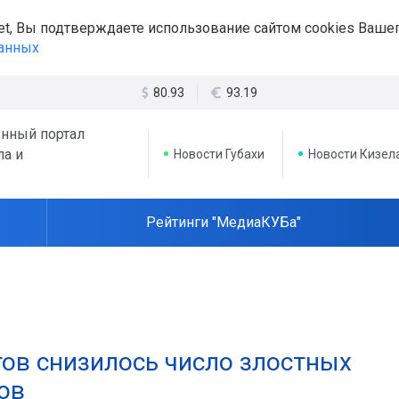
et, Вы подтверждаете использование сайтом cookies Вашег
данных
80.93
93.19
нный портал
ла и
Новости Губахи
Новости Кизел
Рейтинги "МедиаКУБа"
тов снизилось число злостных
ов