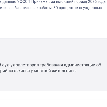
 на данные УФССП Прикамья, за истекший период 2026 года
или на обязательные работы. 30 процентов осуждённых
Штурмовик огня. Каза
Коробов после возвра
спецоперации сделал
реальностью свою де
мечту
й суд удовлетворил требования администрации об
арийного жилья у местной жительницы