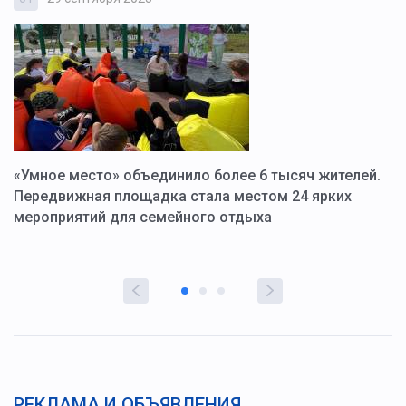
«Умное место» объединило более 6 тысяч жителей.
В
ю
Передвижная площадка стала местом 24 ярких
Г
мероприятий для семейного отдыха
у
РЕКЛАМА И ОБЪЯВЛЕНИЯ