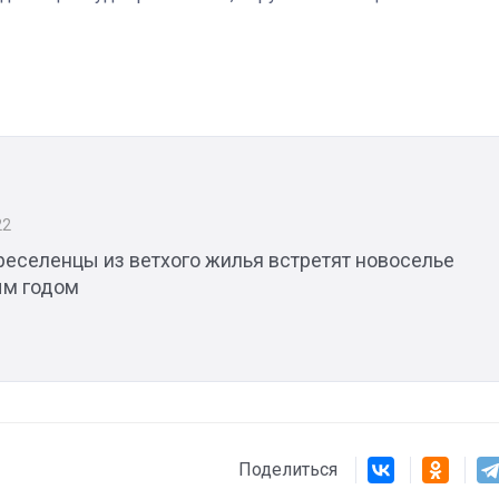
Штурмовик огня. Каза
Коробов после возвра
спецоперации сделал
реальностью свою де
мечту
22
реселенцы из ветхого жилья встретят новоселье
ым годом
Поделиться