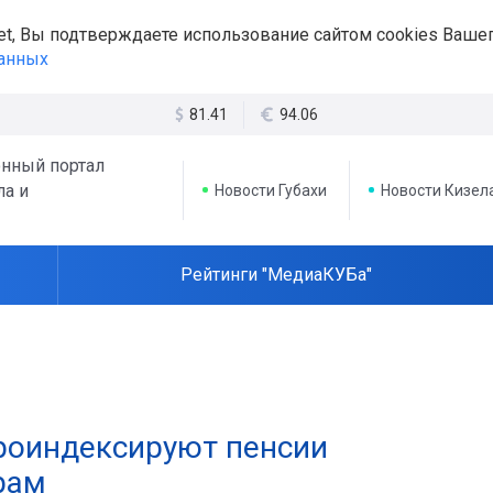
et, Вы подтверждаете использование сайтом cookies Вашег
данных
81.41
94.06
нный портал
ла и
Новости Губахи
Новости Кизел
Рейтинги "МедиаКУБа"
проиндексируют пенсии
рам