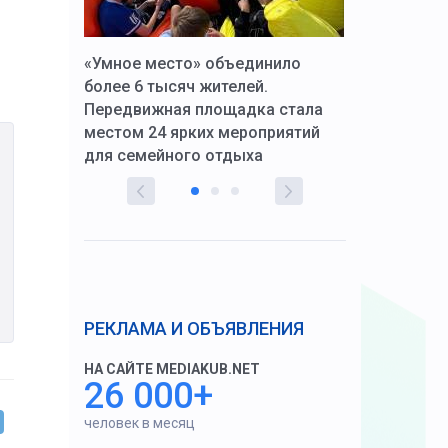
к Алексей
«Умное место» объединило
Вопрос цено
щения со
более 6 тысяч жителей.
года. Прокур
Передвижная площадка стала
восстановил
тскую
местом 24 ярких мероприятий
работников 
для семейного отдыха
здравоохран
РЕКЛАМА И ОБЪЯВЛЕНИЯ
НА САЙТЕ MEDIAKUB.NET
26 000+
человек в месяц