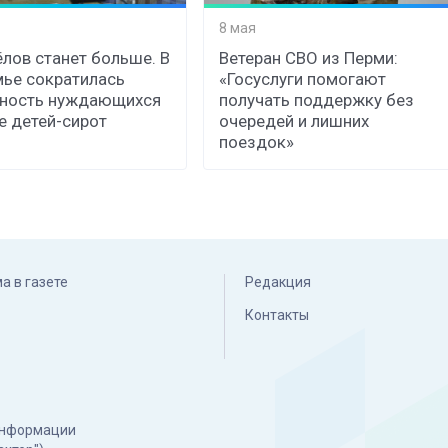
8 мая
лов станет больше. В
Ветеран СВО из Перми:
ье сократилась
«Госуслуги помогают
нность нуждающихся
получать поддержку без
е детей-сирот
очередей и лишних
поездок»
а в газете
Редакция
Контакты
 информации