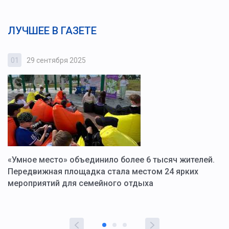
ЛУЧШЕЕ В ГАЗЕТЕ
01
29 сентября 2025
0
«Умное место» объединило более 6 тысяч жителей.
В
ю
Передвижная площадка стала местом 24 ярких
Г
мероприятий для семейного отдыха
у