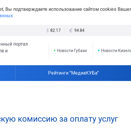
et, Вы подтверждаете использование сайтом cookies Вашег
данных
82.17
94.84
нный портал
ла и
Новости Губахи
Новости Кизел
Рейтинги "МедиаКУБа"
скую комиссию за оплату услуг