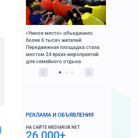
к Алексей
«Умное место» объединило
Вопрос цено
щения со
более 6 тысяч жителей.
года. Прокур
Передвижная площадка стала
восстановил
тскую
местом 24 ярких мероприятий
работников 
для семейного отдыха
здравоохран
РЕКЛАМА И ОБЪЯВЛЕНИЯ
НА САЙТЕ MEDIAKUB.NET
26 000+