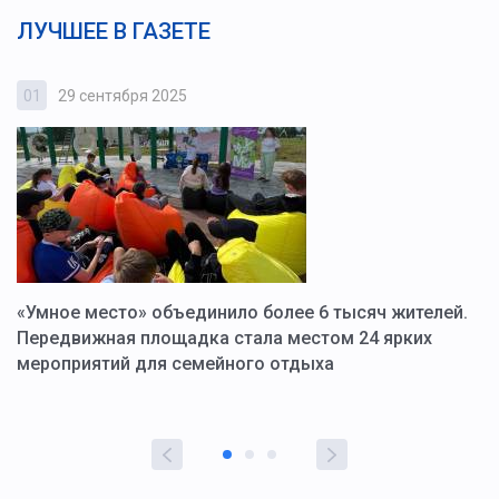
ЛУЧШЕЕ В ГАЗЕТЕ
01
29 сентября 2025
0
«Умное место» объединило более 6 тысяч жителей.
В
ю
Передвижная площадка стала местом 24 ярких
Г
мероприятий для семейного отдыха
у