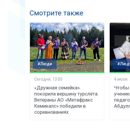
Смотрите также
#Люди
#Люд
Сегодня, 13:00
4 июля
«Дружная семейка»
Чтобы 
покорила вершину турслёта.
ученик
Ветераны АО «Метафракс
педаго
Кемикалс» победили в
Абдул
соревнованиях