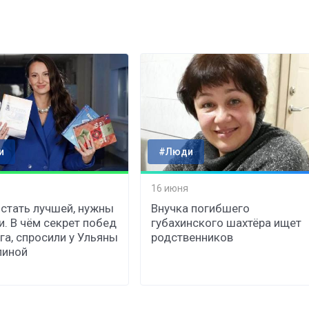
и
#Люди
16 июня
стать лучшей, нужны
Внучка погибшего
и. В чём секрет побед
губахинского шахтёра ищет
га, спросили у Ульяны
родственников
линой