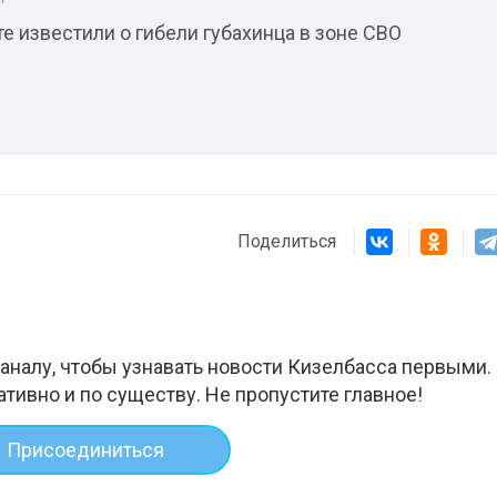
е известили о гибели губахинца в зоне СВО
Штурмовик огня. Каза
Коробов после возвра
спецоперации сделал
реальностью свою де
мечту
Поделиться
аналу, чтобы узнавать новости Кизелбасса первыми.
ативно и по существу. Не пропустите главное!
Присоединиться