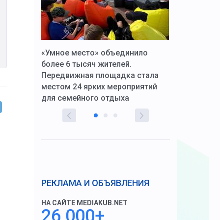
к Алексей
«Умное место» объединило
Вопрос цено
щения со
более 6 тысяч жителей.
года. Прокур
Передвижная площадка стала
восстановил
тскую
местом 24 ярких мероприятий
работников 
для семейного отдыха
здравоохран
РЕКЛАМА И ОБЪЯВЛЕНИЯ
НА САЙТЕ MEDIAKUB.NET
26 000+