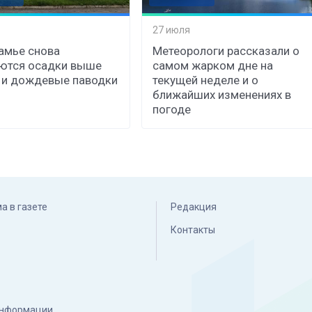
27 июля
амье снова
Метеорологи рассказали о
ются осадки выше
самом жарком дне на
 и дождевые паводки
текущей неделе и о
ближайших изменениях в
погоде
а в газете
Редакция
Контакты
 информации