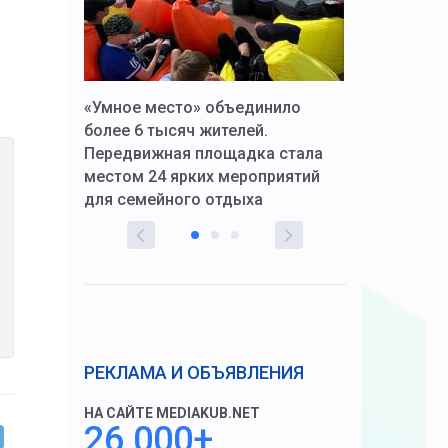
к Алексей
«Умное место» объединило
Вопрос цено
щения со
более 6 тысяч жителей.
года. Прокур
Передвижная площадка стала
восстановил
тскую
местом 24 ярких мероприятий
работников 
для семейного отдыха
здравоохран
РЕКЛАМА И ОБЪЯВЛЕНИЯ
НА САЙТЕ MEDIAKUB.NET
26 000+