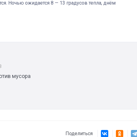
ся. Ночью ожидается 8 — 13 градусов тепла, днём
Штурмовик огня. Каза
Коробов после возвра
спецоперации сделал
реальностью свою де
мечту
3
отив мусора
Поделиться