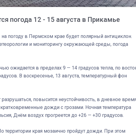
ся погода 12 - 15 августа в Прикамье
 на погоду в Пермском крае будет полярный антициклон.
етеорологии и мониторингу окружающей среды, погода
очью ожидается в пределах 9 — 14 градусов тепла, по восто
радусов. В воскресенье, 13 августа, температурный фон
т разрушаться, повысится неустойчивость, в дневное врем
ь кратковременные дожди с грозами. Ночная температура
03
4 октября 2025
ьсия, Днём воздух прогреется до +26 — +30 градусов.
. По территории края мозаично пройдут дожди. При этом