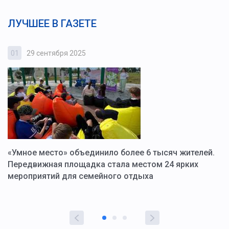
ЛУЧШЕЕ В ГАЗЕТЕ
01
29 сентября 2025
0
«Умное место» объединило более 6 тысяч жителей.
В
ю
Передвижная площадка стала местом 24 ярких
Г
мероприятий для семейного отдыха
у