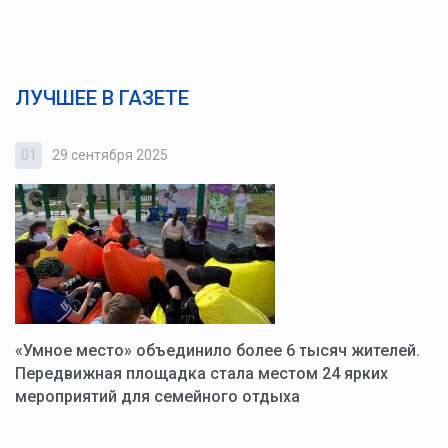
ЛУЧШЕЕ В ГАЗЕТЕ
01
29 сентября 2025
0
«Умное место» объединило более 6 тысяч жителей.
В
ю
Передвижная площадка стала местом 24 ярких
Г
мероприятий для семейного отдыха
у