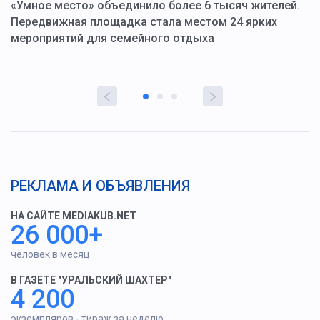
«Умное место» объединило более 6 тысяч жителей.
В
ю
Передвижная площадка стала местом 24 ярких
Г
мероприятий для семейного отдыха
у
РЕКЛАМА И ОБЪЯВЛЕНИЯ
НА САЙТЕ MEDIAKUB.NET
26 000+
человек в месяц
В ГАЗЕТЕ "УРАЛЬСКИЙ ШАХТЕР"
4 200
экземпляров - тираж за неделю