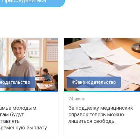
Присоединиться
нодательство
#Законодательство
24 июня
камье молодым
За подделку медицинских
гам будут
справок теперь можно
тавлять
лишиться свободы
временную выплату