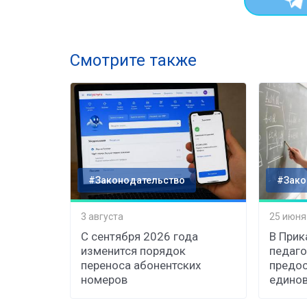
Смотрите также
#Законодательство
#Зако
3 августа
25 июня
С сентября 2026 года
В При
изменится порядок
педаго
переноса абонентских
предос
номеров
едино