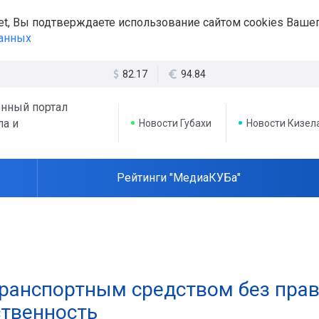
et, Вы подтверждаете использование сайтом cookies Вашег
данных
82.17
94.84
нный портал
ла и
Новости Губахи
Новости Кизел
Рейтинги "МедиаКУБа"
ранспортным средством без прав
ственность