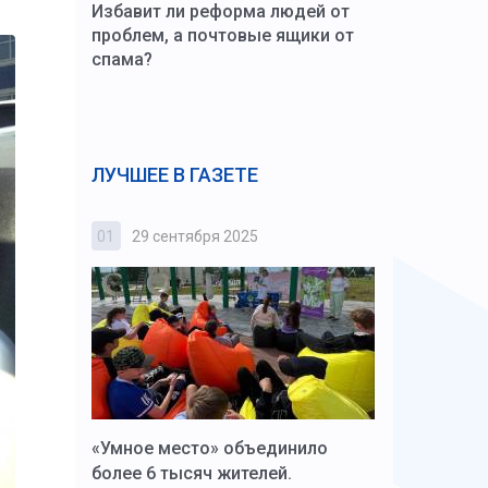
Избавит ли реформа людей от
проблем, а почтовые ящики от
спама?
ЛУЧШЕЕ В ГАЗЕТЕ
01
29 сентября 2025
02
3 октября
к Алексей
«Умное место» объединило
Вопрос цено
щения со
более 6 тысяч жителей.
года. Прокур