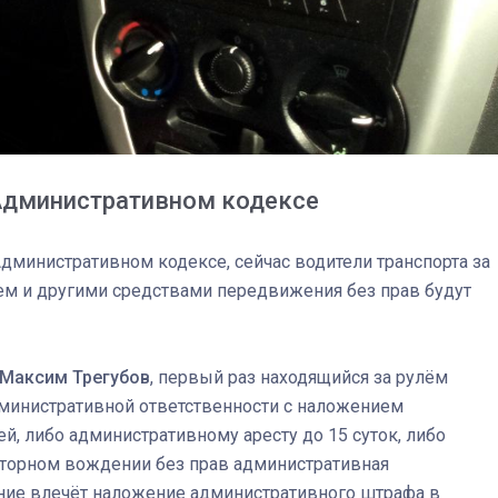
спецоперации сделал
реальностью свою де
мечту
 Административном кодексе
дминистративном кодексе, сейчас водители транспорта за
ем и другими средствами передвижения без прав будут
 Максим Трегубов
, первый раз находящийся за рулём
дминистративной ответственности с наложением
й, либо административному аресту до 15 суток, либо
вторном вождении без прав административная
ение влечёт наложение административного штрафа в