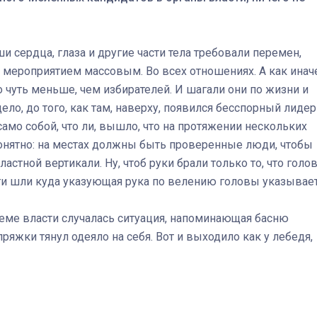
ши сердца, глаза и другие части тела требовали перемен,
 мероприятием массовым. Во всех отношениях. А как инач
 чуть меньше, чем избирателей. И шагали они по жизни и
ло, до того, как там, наверху, появился бесспорный лидер
амо собой, что ли, вышло, что на протяжении нескольких
понятно: на местах должны быть проверенные люди, чтобы
тной вертикали. Ну, чтоб руки брали только то, что голо
ноги шли куда указующая рука по велению головы указывает
еме власти случалась ситуация, напоминающая басню
яжки тянул одеяло на себя. Вот и выходило как у лебедя,