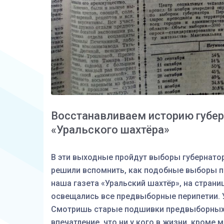
Восстанавливаем историю губер
«Уральского шахтёра»
В эти
выходные пройдут выборы губернатор
решили вспомнить, как подобные выборы п
наша газета «Уральский шахтёр», на стран
освещались все предвыборные перипетии.
Смотришь старые подшивки предвыборных п
впечатление, что ни у кого в жизни, кроме