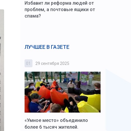
Избавит ли реформа людей от
проблем, а почтовые ящики от
спама?
ЛУЧШЕЕ В ГАЗЕТЕ
01
29 сентября 2025
02
3 октября
к Алексей
«Умное место» объединило
Вопрос цено
щения со
более 6 тысяч жителей.
года. Прокур