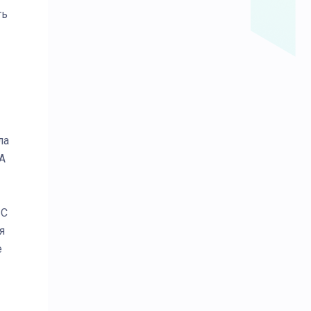
ть
ла
 А
 С
я
е