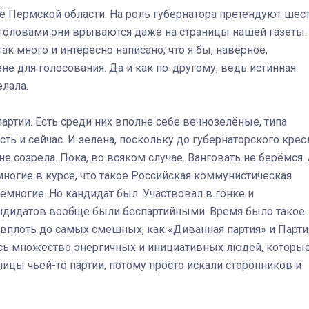
щё Пермской области. На роль губернатора претендуют шес
головами они врываются даже на страницы нашей газеты.
ак много и интересно написано, что я бы, наверное,
ене для голосования. Да и как по-другому, ведь истинная
лала.
ртии. Есть среди них вполне себе вечнозелёные, типа
сть и сейчас. И зелена, поскольку до губернаторского крес
не созрела. Пока, во всяком случае. Ванговать не берёмся.
ногие в курсе, что такое Российская коммунистическая
немногие. Но кандидат был. Участвовал в гонке и
ндидатов вообще были беспартийными. Время было такое.
 вплоть до самых смешных, как «Диванная партия» и Парти
ось множество энергичных и инициативных людей, которы
ицы чьей-то партии, потому просто искали сторонников и