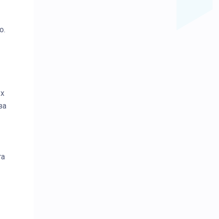
о.
ых
за
та