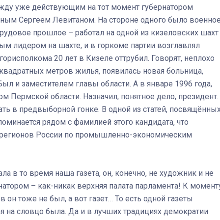
ежду уже действующим на тот момент губернатором
ным Сергеем Левитаном. На стороне одного было военно
, трудовое прошлое – работал на одной из кизеловских шахт
ым лидером на шахте, и в горкоме партии возглавлял
орисполкома 20 лет в Кизеле оттрубил. Говорят, неплохо
 квадратных метров жилья, появилась новая больница,
ыл и заместителем главы области. А в январе 1996 года,
ом Пермской области. Назначил, понятное дело, президент.
ать в предвыборной гонке. В одной из статей, посвящённы
поминается рядом с фамилией этого кандидата, что
ди регионов России по промышленно-экономическим
ла в то время наша газета, он, конечно, не художник и не
енатором – как-никак верхняя палата парламента! К момент
он тоже не был, а вот газет… То есть одной газеты
кая на словцо была. Да и в лучших традициях демократии