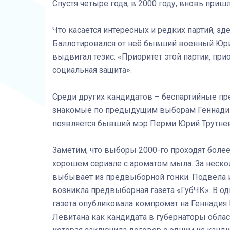
Спустя четыре года, в 2000 году, вновь приш
Что касается интересных и редких партий, з
Баллотировался от неё бывший военный Юрий
выдвигал тезис: «Приоритет этой партии, пр
социальная защита».
Среди других кандидатов – беспартийные пре
знакомые по предыдущим выборам Геннадий 
появляется бывший мэр Перми Юрий Трутнев
Заметим, что выборы 2000-го проходят боле
хорошем сериале с ароматом мыла. За неско
выбывает из предвыборной гонки. Подвела и
возникла предвыборная газета «ГубЧК». В о
газета опубликовала компромат на Геннадия 
Левитана как кандидата в губернаторы област