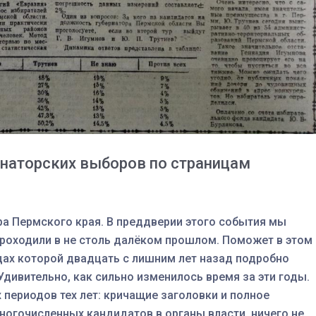
спецоперации сделал
реальностью свою де
мечту
наторских выборов по страницам
а Пермского края. В преддверии этого события мы
роходили в не столь далёком прошлом.
Поможет в этом
ицах которой двадцать с лишним лет назад подробно
Удивительно, как сильно изменилось время за эти годы.
ериодов тех лет: кричащие заголовки и полное
 многочисленных кандидатов в органы власти, ничего не