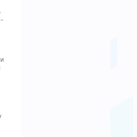
е
 –
 И
х
у