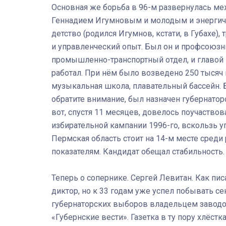
Основная же борьба в 96-м развернулась м
Геннадием Игумновым и молодым и энергич
детство (родился Игумнов, кстати, в Губахе)
и управленческий опыт. Был он и профсоюзн
промышленно-транспортный отдел, и главой г
работал. При нём было возведено 250 тысяч
музыкальная школа, плавательный бассейн. Б
обратите внимание, был назначен губернатор
вот, спустя 11 месяцев, довелось поучаствов
избирательной кампании 1996-го, вскользь у
Пермская область стоит на 14-м месте сре
показателям. Кандидат обещал стабильность.
Теперь о сопернике. Сергей Левитан. Как писа
диктор, но к 33 годам уже успел побывать с
губернаторских выборов владельцем заводов 
«Губернские вести». Газетка в ту пору хлёст