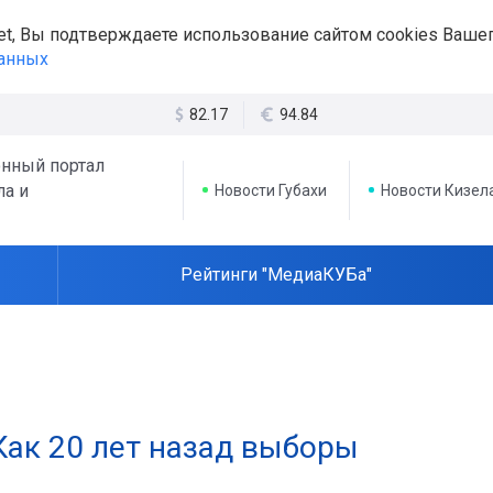
et, Вы подтверждаете использование сайтом cookies Вашег
данных
82.17
94.84
нный портал
ла и
Новости Губахи
Новости Кизел
Рейтинги "МедиаКУБа"
Как 20 лет назад выборы