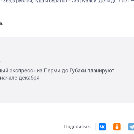
 369,5 рублей, туда и обратно - 739 рублей. Дети до 7 лет —
Штурмовик огня. Каза
а.
Коробов после возвра
спецоперации сделал
реальностью свою де
мечту
4
ый экспресс» из Перми до Губахи планируют
 начале декабря
Поделиться