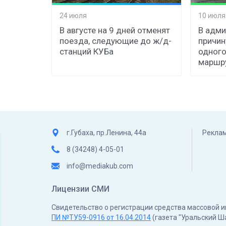
24 июля
10 июля
В августе на 9 дней отменят
В адми
поезда, следующие до ж/д-
причин
станций КУБа
одного
маршр
г.Губаха, пр.Ленина, 44а
Реклам
8 (34248) 4-05-01
info@mediakub.com
Лицензии СМИ
Свидетельство о регистрации средства массовой
ПИ №ТУ59-0916 от 16.04.2014
(газета "Уральский Ш