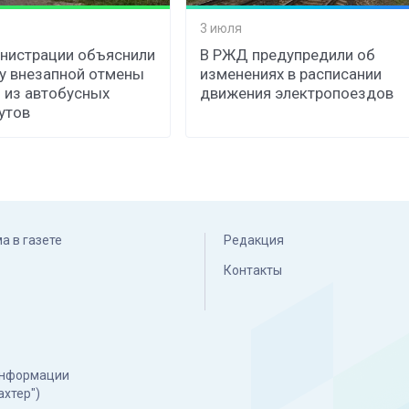
3 июля
нистрации объяснили
В РЖД предупредили об
у внезапной отмены
изменениях в расписании
 из автобусных
движения электропоездов
утов
а в газете
Редакция
Контакты
 информации
ахтер")