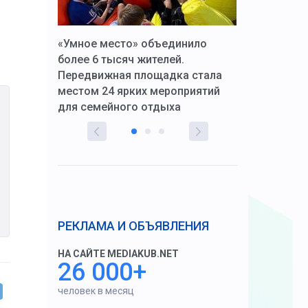
к Алексей
«Умное место» объединило
Вопрос цено
щения со
более 6 тысяч жителей.
года. Прокур
Передвижная площадка стала
восстановил
тскую
местом 24 ярких мероприятий
работников 
для семейного отдыха
здравоохран
РЕКЛАМА И ОБЪЯВЛЕНИЯ
НА САЙТЕ MEDIAKUB.NET
26 000+
человек в месяц