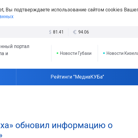
et, Вы подтверждаете использование сайтом cookies Вашег
данных
81.41
94.06
нный портал
ла и
Новости Губахи
Новости Кизел
Рейтинги "МедиаКУБа"
аха» обновил информацию о
»