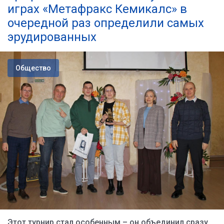
играх «Метафракс Кемикалс» в
очередной раз определили самых
эрудированных
Общество
Этот турнир стал особенным – он объединил сразу