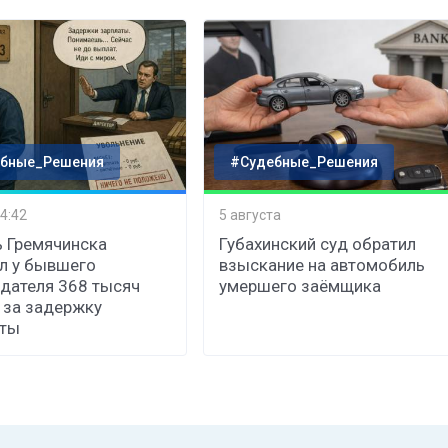
бные_Решения
#Судебные_Решения
4:42
5 августа
 Гремячинска
Губахинский суд обратил
л у бывшего
взыскание на автомобиль
дателя 368 тысяч
умершего заёмщика
 за задержку
аты