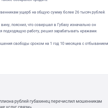
венникам ущерб на общую сумму более 26 тысяч рублей.
Штурмовик огня. Каза
вину, пояснил, что совершал в Губаху изначально он
Коробов после возвра
йдя подходящую работу, решил зарабатывать кражами.
спецоперации сделал
реальностью свою де
мечту
ишения свободы сроком на 1 год 10 месяцев с отбыванием
ллиона рублей губахинец перечислил мошенникам
ие услуг связи»