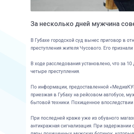
За несколько дней мужчина сов
В Губахе городской суд вынес приговор в о
преступления жителя Чусового. Его признал
В ходе расследования установлено, что за 1
четыре преступления.
По информации, предоставленной «МедиаКУ
приезжая в Губаху на рейсовом автобусе, му
бытовой техники. Похищенное впоследствии 
При последней краже уже из обувного магаз
антикражная сигнализация. При задержании
пары похищенных мужских ботинок, которые 