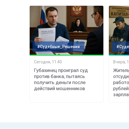
#Судебные_Решения
#Суде
Сегодня, 11:40
Вчера, 1
Губахинец проиграл суд
Житель
против банка, пытаясь
отсуди
получить деньги после
работо
действий мошенников
рублей
зарпл