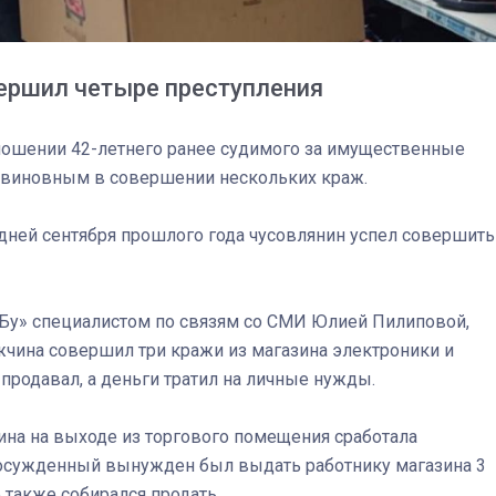
ершил четыре преступления
тношении 42-летнего ранее судимого за имущественные
и виновным в совершении нескольких краж.
0 дней сентября прошлого года чусовлянин успел совершить
Бу» специалистом по связям со СМИ Юлией Пилиповой,
жчина совершил три кражи из магазина электроники и
03
4 октября 2025
продавал, а деньги тратил на личные нужды.
ина на выходе из торгового помещения сработала
 осужденный вынужден был выдать работнику магазина 3
также собирался продать.