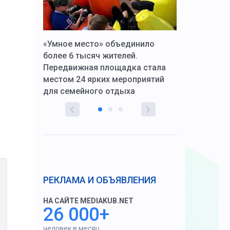
к Алексей
«Умное место» объединило
Вопрос цено
щения со
более 6 тысяч жителей.
года. Прокур
Передвижная площадка стала
восстановил
тскую
местом 24 ярких мероприятий
работников 
для семейного отдыха
здравоохран
РЕКЛАМА И ОБЪЯВЛЕНИЯ
НА САЙТЕ MEDIAKUB.NET
26 000+
человек в месяц