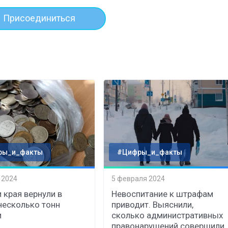
Присоединиться
ры_и_факты
#Цифры_и_факты
 2024
5 февраля 2024
 края вернули в
Невоспитание к штрафам
несколько тонн
приводит. Выяснили,
и
сколько административных
правонарушений совершили