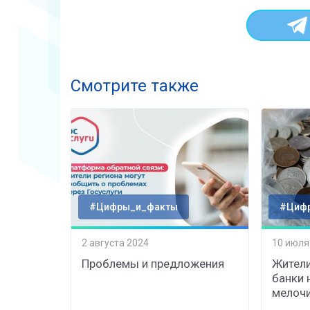
Смотрите также
#Цифры_и_факты
#Циф
2 августа 2024
10 июля
Проблемы и предложения
Жители
банки 
мелоч