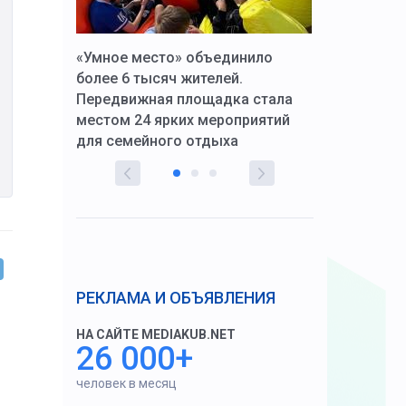
к Алексей
«Умное место» объединило
Вопрос цено
щения со
более 6 тысяч жителей.
года. Прокур
Передвижная площадка стала
восстановил
тскую
местом 24 ярких мероприятий
работников 
для семейного отдыха
здравоохран
РЕКЛАМА И ОБЪЯВЛЕНИЯ
НА САЙТЕ MEDIAKUB.NET
26 000+
человек в месяц