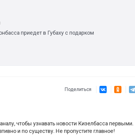
Штурмовик огня. Каза
3
Коробов после возвра
онбасса приедет в Губаху с подарком
спецоперации сделал
реальностью свою де
мечту
Поделиться
аналу, чтобы узнавать новости Кизелбасса первыми.
ативно и по существу. Не пропустите главное!