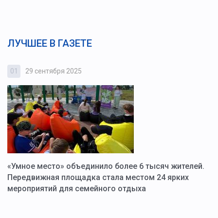
ЛУЧШЕЕ В ГАЗЕТЕ
01
29 сентября 2025
0
«Умное место» объединило более 6 тысяч жителей.
В
ю
Передвижная площадка стала местом 24 ярких
Г
мероприятий для семейного отдыха
у