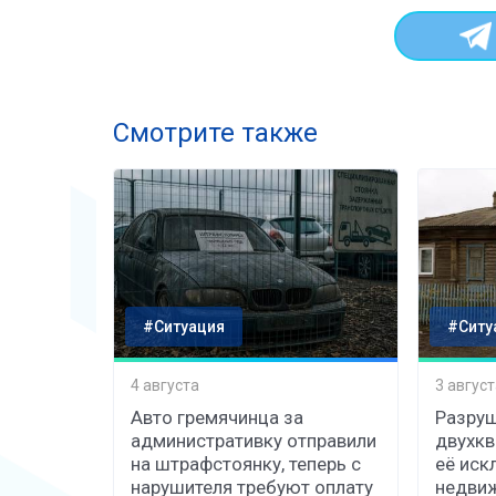
Смотрите также
#Ситуация
#Ситу
4 августа
3 август
Авто гремячинца за
Разруш
административку отправили
двухкв
на штрафстоянку, теперь с
её иск
нарушителя требуют оплату
недви