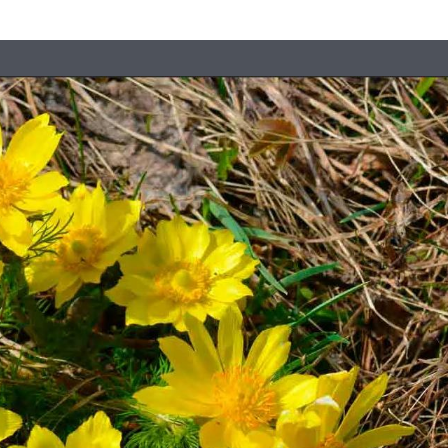
Штурмовик огня. Каза
Коробов после возвра
спецоперации сделал
реальностью свою де
мечту