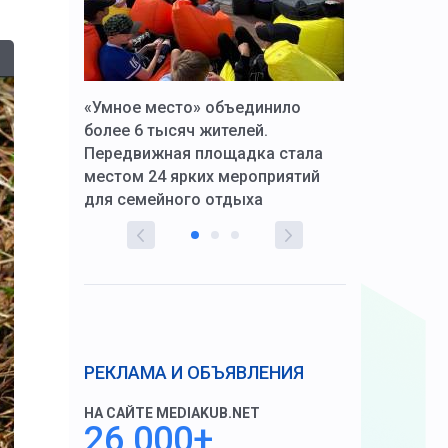
к Алексей
«Умное место» объединило
Вопрос цено
щения со
более 6 тысяч жителей.
года. Прокур
Передвижная площадка стала
восстановил
тскую
местом 24 ярких мероприятий
работников 
для семейного отдыха
здравоохран
РЕКЛАМА И ОБЪЯВЛЕНИЯ
НА САЙТЕ MEDIAKUB.NET
26 000+