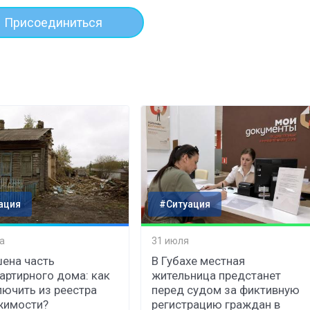
Присоединиться
ация
#Ситуация
а
31 июля
ена часть
В Губахе местная
артирного дома: как
жительница предстанет
лючить из реестра
перед судом за фиктивную
жимости?
регистрацию граждан в