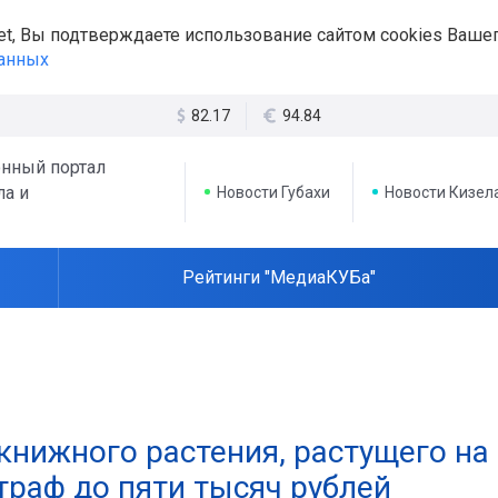
et, Вы подтверждаете использование сайтом cookies Вашег
данных
82.17
94.84
нный портал
ла и
Новости Губахи
Новости Кизел
Рейтинги "МедиаКУБа"
книжного растения, растущего на
траф до пяти тысяч рублей