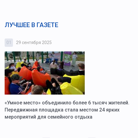
ЛУЧШЕЕ В ГАЗЕТЕ
01
29 сентября 2025
0
«Умное место» объединило более 6 тысяч жителей.
В
ю
Передвижная площадка стала местом 24 ярких
Г
мероприятий для семейного отдыха
у