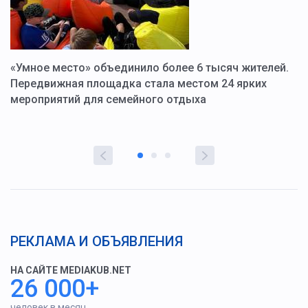
«Умное место» объединило более 6 тысяч жителей.
В
ю
Передвижная площадка стала местом 24 ярких
Г
мероприятий для семейного отдыха
у
РЕКЛАМА И ОБЪЯВЛЕНИЯ
НА САЙТЕ MEDIAKUB.NET
26 000+
человек в месяц