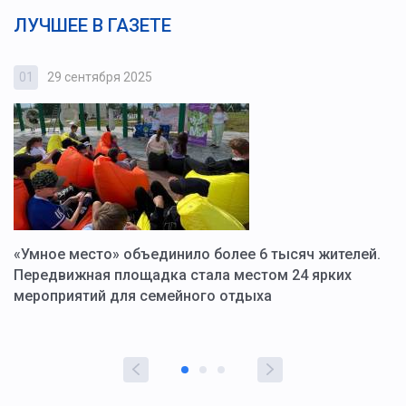
ЛУЧШЕЕ В ГАЗЕТЕ
01
29 сентября 2025
0
«Умное место» объединило более 6 тысяч жителей.
В
ю
Передвижная площадка стала местом 24 ярких
Г
мероприятий для семейного отдыха
у