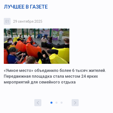
ЛУЧШЕЕ В ГАЗЕТЕ
01
29 сентября 2025
0
«Умное место» объединило более 6 тысяч жителей.
В
ю
Передвижная площадка стала местом 24 ярких
Г
мероприятий для семейного отдыха
у