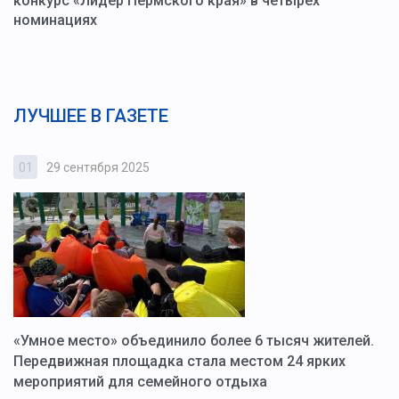
конкурс «Лидер Пермского края» в четырёх
номинациях
ЛУЧШЕЕ В ГАЗЕТЕ
01
29 сентября 2025
0
«Умное место» объединило более 6 тысяч жителей.
В
ю
Передвижная площадка стала местом 24 ярких
Г
мероприятий для семейного отдыха
у