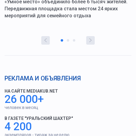
«Умное место» объединило более 6 тысяч жителей.
В
ю
Передвижная площадка стала местом 24 ярких
Г
мероприятий для семейного отдыха
у
РЕКЛАМА И ОБЪЯВЛЕНИЯ
НА САЙТЕ MEDIAKUB.NET
26 000+
человек в месяц
В ГАЗЕТЕ "УРАЛЬСКИЙ ШАХТЕР"
4 200
экземпляров - тираж за неделю